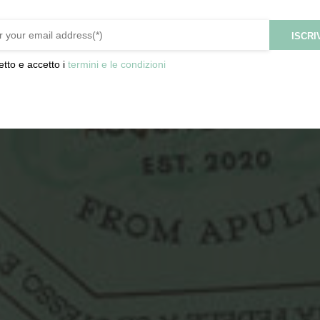
ISCRIV
etto e accetto i
termini e le condizioni