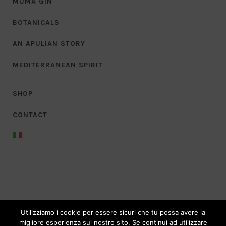
MUMA GIN
BOTANICALS
AN APULIAN STORY
MEDITERRANEAN SPIRIT
SHOP
CONTACT
Utilizziamo i cookie per essere sicuri che tu possa avere la
© Copyright Muma Srl – P.Iva 04290350711
migliore esperienza sul nostro sito. Se continui ad utilizzare