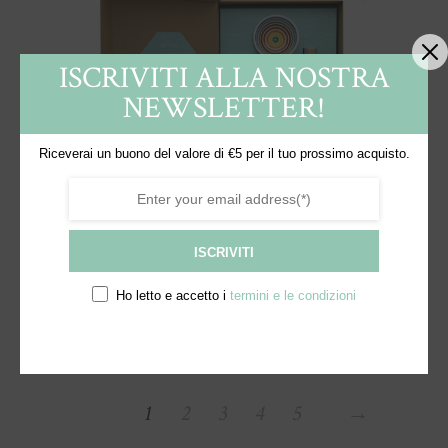
ISCRIVITI ALLA NOSTRA
NEWSLETTER!
Riceverai un buono del valore di €5 per il tuo prossimo acquisto.
ISCRIVITI
GIN
Appetizer with Taralli
Ho letto e accetto i
termini e le condizioni
€
50,00
1
2
3
4
5
→