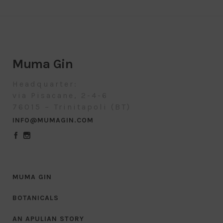
Muma Gin
Headquarter:
via Pisacane, 2-4-6
76015 – Trinitapoli (BT)
INFO@MUMAGIN.COM
MUMA GIN
BOTANICALS
AN APULIAN STORY