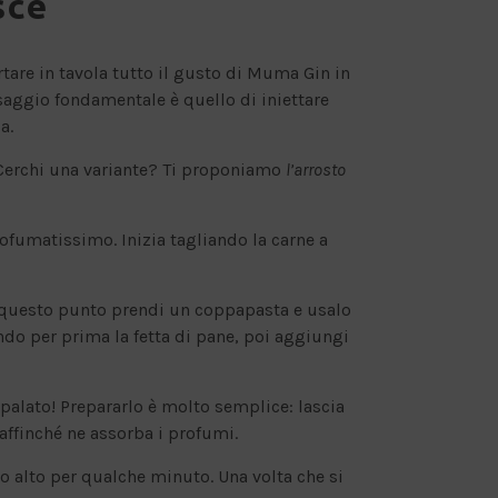
sce
rtare in tavola tutto il gusto di Muma Gin in
saggio fondamentale è quello di iniettare
a.
. Cerchi una variante? Ti proponiamo
l’arrosto
rofumatissimo. Inizia tagliando la carne a
. A questo punto prendi un coppapasta e usalo
ndo per prima la fetta di pane, poi aggiungi
l palato! Prepararlo è molto semplice: lascia
 affinché ne assorba i profumi.
co alto per qualche minuto. Una volta che si