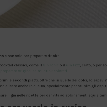
ina
e non solo per preparare drink?
cocktail classici, come il
Gin Tonic
o il
Gin Fizz
, certo, o per 
r
preparare originalissimi drink colorati
.
 primi e secondi piatti
, oltre che in quelle dei dolci, lo sapev
o alleato anche in cucina, specialmente per stupire gli ospiti
re il gin nelle ricette
per dar vita ad abbinamenti squisitame