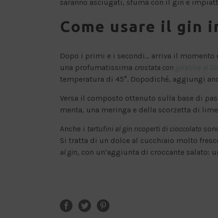
saranno asciugati, sfuma con il gin e impia
Come usare il gin in
Dopo i primi e i secondi… arriva il momento 
una profumatissima
crostata con
gelatina al Gi
temperatura di 45°. Dopodiché, aggiungi anche
Versa il composto ottenuto sulla base di past
menta, una meringa e della scorzetta di lime
Anche i
tartufini al gin ricoperti di cioccolato
sono
Si tratta di un dolce al cucchiaio molto fresc
al gin
, con un’aggiunta di croccante salato: u