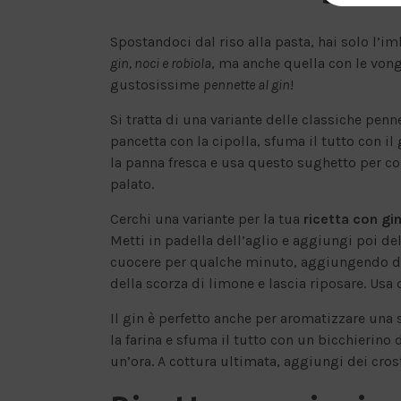
Spostandoci dal riso alla pasta, hai solo l’im
gin, noci e robiola
, ma anche quella con le vong
gustosissime
pennette al gin
!
Si tratta di una variante delle classiche penn
pancetta con la cipolla, sfuma il tutto con i
la panna fresca e usa questo sughetto per con
palato.
Cerchi una variante per la tua
ricetta con gi
Metti in padella dell’aglio e aggiungi poi del
cuocere per qualche minuto, aggiungendo de
della scorza di limone e lascia riposare. Us
Il gin è perfetto anche per aromatizzare una
la farina e sfuma il tutto con un bicchierino 
un’ora. A cottura ultimata, aggiungi dei cros