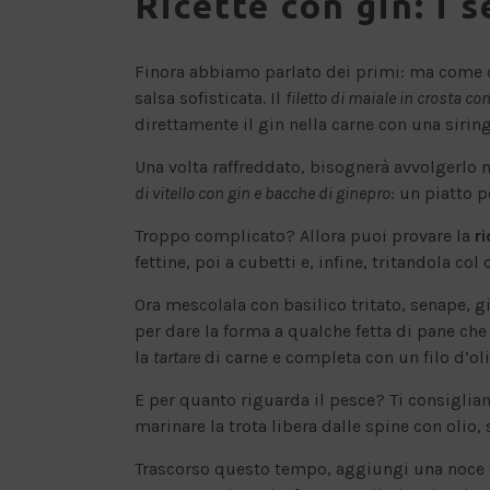
Ricette con gin: i 
Finora abbiamo parlato dei primi: ma come 
salsa sofisticata. Il
filetto di maiale in crosta c
direttamente il gin nella carne con una sirin
Una volta raffreddato, bisognerà avvolgerlo n
di vitello con gin e bacche di ginepro
: un piatto p
Troppo complicato? Allora puoi provare la
ri
fettine, poi a cubetti e, infine, tritandola col c
Ora mescolala con basilico tritato, senape, g
per dare la forma a qualche fetta di pane ch
la
tartare
di carne e completa con un filo d’oli
E per quanto riguarda il pesce? Ti consigli
marinare la trota libera dalle spine con olio,
Trascorso questo tempo, aggiungi una noce di 