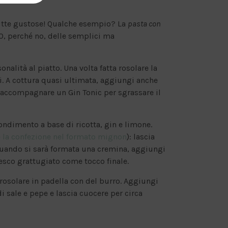
utte gustose! Qualche esempio? La
pasta con
 O, perché no, delle semplici ma
nalità al piatto. Una volta fatta rosolare la
i. A cottura quasi ultimata, aggiungi anche
i accompagnare un Gin Tonic per sgrassare il
ondimento a base di ricotta, gin e limone.
e la confezione nel formato mignon
): lascia
uando si sarà formata una cremina, aggiungi
esco grattugiato come tocco finale.
le rosolare in padella con del burro. Aggiungi
i sale e pepe e lascia cuocere per circa