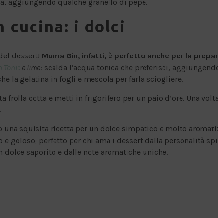
tta, aggiungendo qualche granello di pepe.
 cucina: i dolci
del dessert!
Muma
Gin, infatti, è perfetto anche per la prepa
n Tonic
e lime
: scalda l’acqua tonica che preferisci, aggiungend
 la gelatina in fogli e mescola per farla sciogliere.
a frolla cotta e metti in frigorifero per un paio d’ore. Una vol
.
 una squisita ricetta per un dolce simpatico e molto aromatiz
o e goloso, perfetto per chi ama i dessert dalla personalità sp
n dolce saporito e dalle note aromatiche uniche.