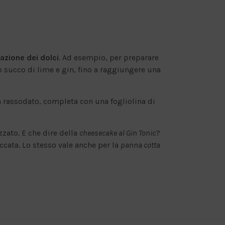
razione dei dolci
. Ad esempio, per preparare
o succo di lime e gin, fino a raggiungere una
ta rassodato, completa con una fogliolina di
zato. E che dire della
cheesecake al Gin Tonic
?
iccata. Lo stesso vale anche per la
panna cotta