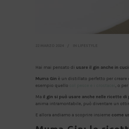
22 MARZO 2024
IN
LIFESTYLE
Hai mai pensato di
usare il gin anche in cuc
Muma Gin
è un distillato perfetto per creare 
esempio quello
col pesce e i crostacei
, o pe
Ma
il gin si può usare anche nelle ricette di
anima intramontabile, può diventare un ottim
E allora andiamo a scoprire insieme
come usa