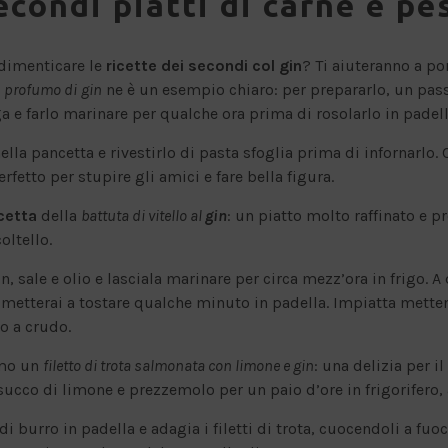
secondi piatti di carne e pe
dimenticare le
ricette dei secondi col gin
? Ti aiuteranno a po
on profumo di
gin
ne è un esempio chiaro: per prepararlo, un pas
ga e farlo marinare per qualche ora prima di rosolarlo in padell
ella pancetta e rivestirlo di pasta sfoglia prima di infornarlo
erfetto per stupire gli amici e fare bella figura.
cetta
della
battuta di vitello al
gin
: un piatto molto raffinato e p
oltello.
in, sale e olio e lasciala marinare per circa mezz’ora in frigo
e metterai a tostare qualche minuto in padella. Impiatta mette
o a crudo.
amo un
filetto di trota salmonata con limone e gin
: una delizia per i
 succo di limone e prezzemolo per un paio d’ore in frigorifero,
burro in padella e adagia i filetti di trota, cuocendoli a fuo