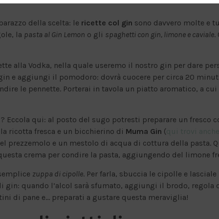
barazzo della scelta: le
ricette col gin
sono davvero molte e t
ole, la
pasta al Gin Lemon
o gli
spaghetti con gin, limone e caviale
.
ette alla Vodka, nella quale useremo il nostro gin per dare perso
l gin e aggiungi il pomodoro: dovrà cuocere per circa 20 minut
dire le pennette. Porterai in tavola un piatto aromatico, a cu
n
? Eccola qui: al posto del sugo potresti preparare un fresco c
la ricotta fresca e un bicchierino di
Muma Gin
(
qui trovi anch
l prezzemolo e un mestolo di acqua di cottura della pasta. Q
a questa crema per condire la pasta, aggiungendo del limone fr
 semplice
zuppa di cipolle
. Per farla, sbuccia le cipolle e lascia
di gin: quando l’alcol sarà sfumato, aggiungi il brodo, regola d
tini di pane e… preparati a gustare questa meraviglia!